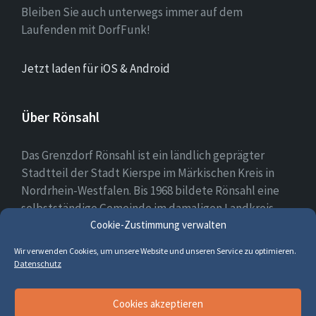
Bleiben Sie auch unterwegs immer auf dem
Laufenden mit DorfFunk!
Jetzt laden für iOS & Android
Über Rönsahl
Das Grenzdorf Rönsahl ist ein ländlich geprägter
Stadtteil der Stadt Kierspe im Märkischen Kreis in
Nordrhein-Westfalen. Bis 1968 bildete Rönsahl eine
selbstständige Gemeinde im damaligen Landkreis
Cookie-Zustimmung verwalten
Altena. Heute leben etwa 2.300 Menschen in und um
Rönsahl.
Wir verwenden Cookies, um unsere Website und unseren Service zu optimieren.
Datenschutz
E-
Facebook
Cookies akzeptieren