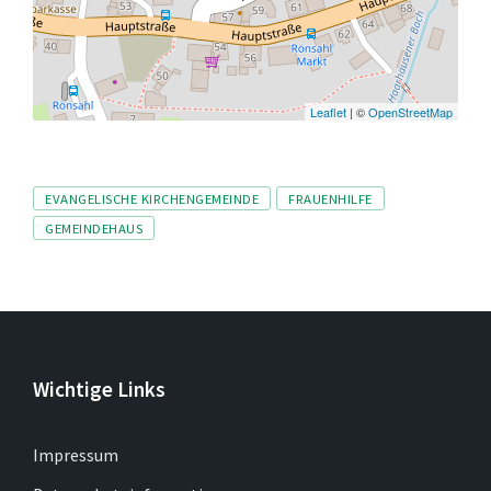
Leaflet
| ©
OpenStreetMap
Tags
EVANGELISCHE KIRCHENGEMEINDE
FRAUENHILFE
GEMEINDEHAUS
Wichtige Links
Impressum