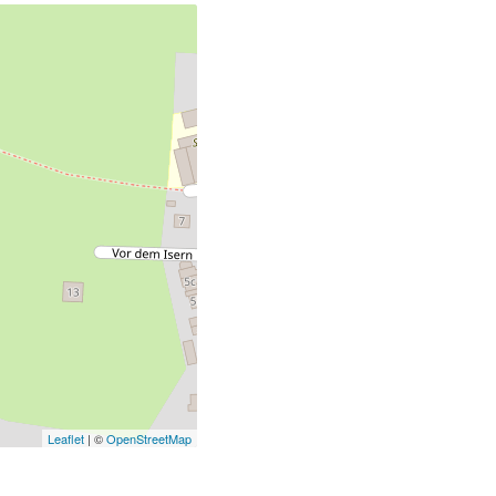
Leaflet
| ©
OpenStreetMap