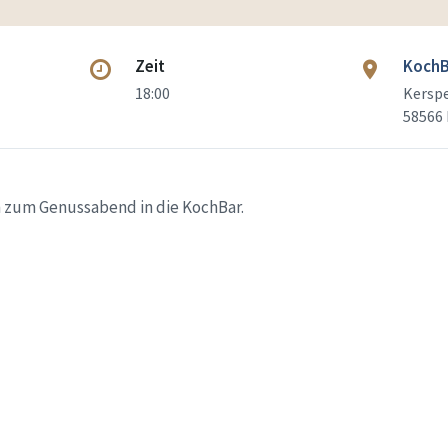
Zeit
KochB
18:00
Kersp
58566 
n zum Genussabend in die KochBar.