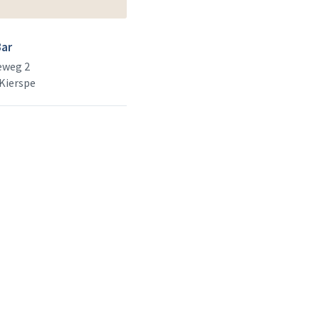
ar
eweg 2
Kierspe