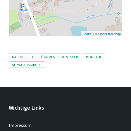
Leaflet
| ©
OpenStreetMap
Tags
KATHOLISCH
ÖKUMENISCHE VESPER
RÖNSAHL
SERVATIUSKIRCHE
Wichtige Links
Impressum