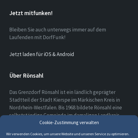
Jetzt mitfunken!
Bleiben Sie auch unterwegs immer auf dem
Laufenden mit DorfFunk!
Jetzt laden für iOS & Android
Über Rönsahl
Das Grenzdorf Rönsahl ist ein ländlich geprägter
Stadtteil der Stadt Kierspe im Märkischen Kreis in
Nordrhein-Westfalen. Bis 1968 bildete Rönsahl eine
selbstständige Gemeinde im damaligen Landkreis
Altena. Heute leben etwa 2.300 Menschen in und um
Cookie-Zustimmung verwalten
Rönsahl.
Wir verwenden Cookies, um unsere Website und unseren Service zu optimieren.