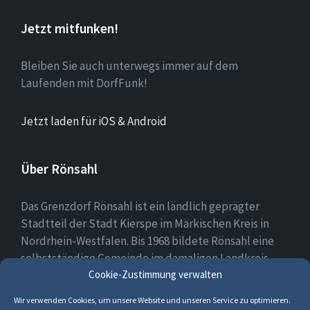
Jetzt mitfunken!
Bleiben Sie auch unterwegs immer auf dem
Laufenden mit DorfFunk!
Jetzt laden für iOS & Android
Über Rönsahl
Das Grenzdorf Rönsahl ist ein ländlich geprägter
Stadtteil der Stadt Kierspe im Märkischen Kreis in
Nordrhein-Westfalen. Bis 1968 bildete Rönsahl eine
selbstständige Gemeinde im damaligen Landkreis
Cookie-Zustimmung verwalten
Altena. Heute leben etwa 2.300 Menschen in und um
Rönsahl.
Wir verwenden Cookies, um unsere Website und unseren Service zu optimieren.