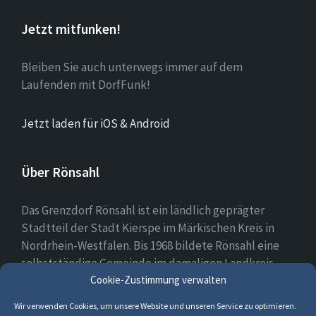
Jetzt mitfunken!
Bleiben Sie auch unterwegs immer auf dem
Laufenden mit DorfFunk!
Jetzt laden für iOS & Android
Über Rönsahl
Das Grenzdorf Rönsahl ist ein ländlich geprägter
Stadtteil der Stadt Kierspe im Märkischen Kreis in
Nordrhein-Westfalen. Bis 1968 bildete Rönsahl eine
selbstständige Gemeinde im damaligen Landkreis
Cookie-Zustimmung verwalten
Altena. Heute leben etwa 2.300 Menschen in und um
Rönsahl.
Wir verwenden Cookies, um unsere Website und unseren Service zu optimieren.