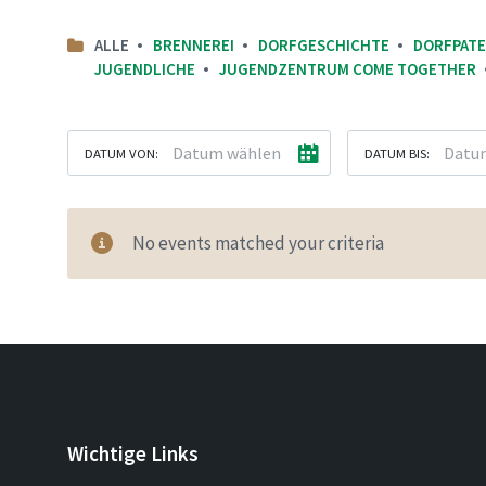
ALLE
BRENNEREI
DORFGESCHICHTE
DORFPAT
JUGENDLICHE
JUGENDZENTRUM COME TOGETHER
DATUM VON:
DATUM BIS:
No events matched your criteria
Wichtige Links