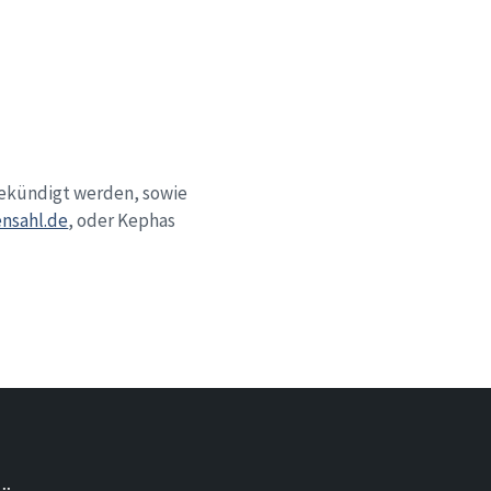
gekündigt werden, sowie
nsahl.de
, oder Kephas