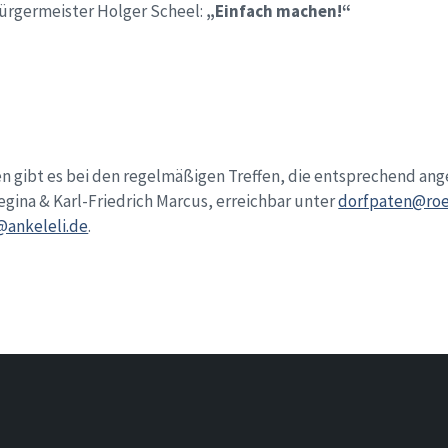
ürgermeister Holger Scheel:
„Einfach machen!“
n gibt es bei den regelmäßigen Treffen, die entsprechend an
gina & Karl-Friedrich Marcus, erreichbar unter
dorfpaten@roe
@ankeleli.de
.