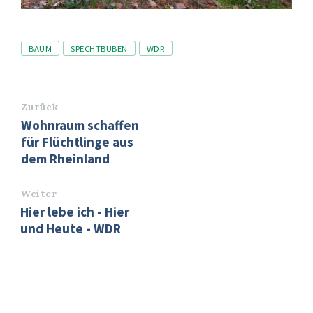
Tags
BAUM
SPECHTBUBEN
WDR
Zurück
Wohnraum schaffen
für Flüchtlinge aus
dem Rheinland
Weiter
Hier lebe ich - Hier
und Heute - WDR