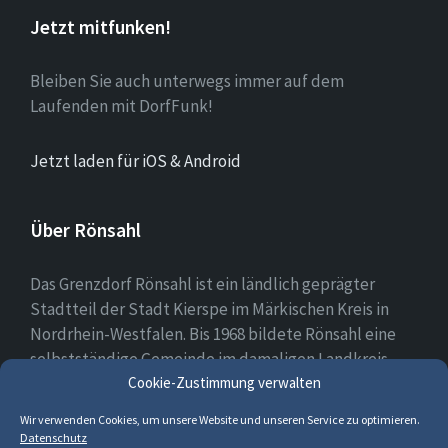
Jetzt mitfunken!
Bleiben Sie auch unterwegs immer auf dem
Laufenden mit DorfFunk!
Jetzt laden für iOS & Android
Über Rönsahl
Das Grenzdorf Rönsahl ist ein ländlich geprägter
Stadtteil der Stadt Kierspe im Märkischen Kreis in
Nordrhein-Westfalen. Bis 1968 bildete Rönsahl eine
selbstständige Gemeinde im damaligen Landkreis
Altena. Heute leben etwa 2.300 Menschen in und um
Cookie-Zustimmung verwalten
Rönsahl.
Wir verwenden Cookies, um unsere Website und unseren Service zu optimieren.
Datenschutz