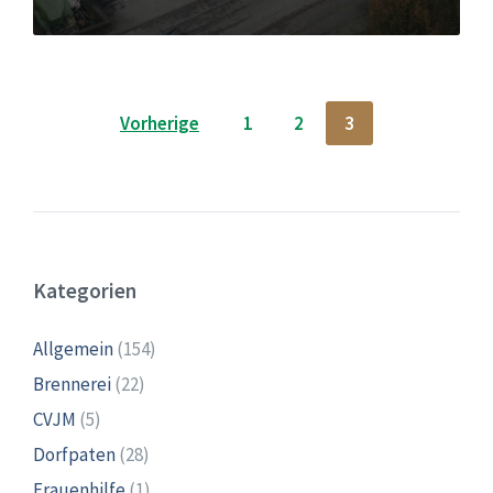
Seitennummerierung
Vorherige
1
2
3
der
Beiträge
Kategorien
Allgemein
(154)
Brennerei
(22)
CVJM
(5)
Dorfpaten
(28)
Frauenhilfe
(1)