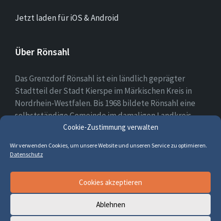
Jetzt laden für iOS & Android
Über Rönsahl
Das Grenzdorf Rönsahl ist ein ländlich geprägter
Stadtteil der Stadt Kierspe im Märkischen Kreis in
Nordrhein-Westfalen. Bis 1968 bildete Rönsahl eine
selbstständige Gemeinde im damaligen Landkreis
Cookie-Zustimmung verwalten
Altena. Heute leben etwa 2.300 Menschen in und um
Rönsahl.
Wir verwenden Cookies, um unsere Website und unseren Service zu optimieren.
Datenschutz
E-
Facebook
Cookies akzeptieren
Mail
Ablehnen
© 2026 Rönsahl