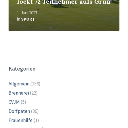
lockt 72 Teilnehmer aufs Grün
1. Juni 2023
in
SPORT
Kategorien
Allgemein
(156)
Brennerei
(22)
CVJM
(5)
Dorfpaten
(30)
Frauenhilfe
(1)