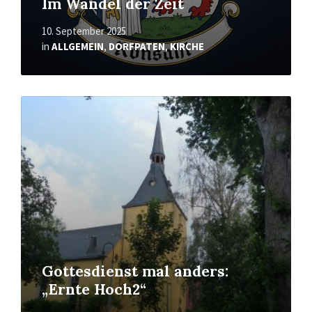
Im Wandel der Zeit
10. September 2025
in
ALLGEMEIN
,
DORFPATEN
,
KIRCHE
Mehr
erfahren
Gottesdienst mal anders:
„Ernte Hoch2“