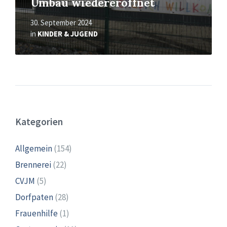
Umbau wiedereröffnet
30. September 2024
in
KINDER & JUGEND
Kategorien
Allgemein
(154)
Brennerei
(22)
CVJM
(5)
Dorfpaten
(28)
Frauenhilfe
(1)