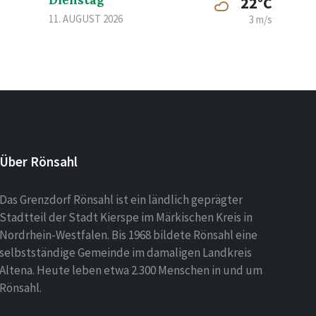
Dienstag
22°C
11. AUGUST 2026
3 m/s
Über Rönsahl
Das Grenzdorf Rönsahl ist ein ländlich geprägter
Stadtteil der Stadt Kierspe im Märkischen Kreis in
Nordrhein-Westfalen. Bis 1968 bildete Rönsahl eine
selbstständige Gemeinde im damaligen Landkreis
Altena. Heute leben etwa 2.300 Menschen in und um
Rönsahl.