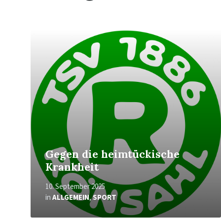
Mehr
erfahren
Gegen die heimtückische
Krankheit
10. September 2025
in
ALLGEMEIN
,
SPORT