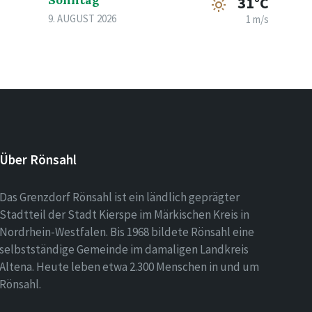
Sonntag
31°C
9. AUGUST 2026
1 m/s
Über Rönsahl
Das Grenzdorf Rönsahl ist ein ländlich geprägter
Stadtteil der Stadt Kierspe im Märkischen Kreis in
Nordrhein-Westfalen. Bis 1968 bildete Rönsahl eine
selbstständige Gemeinde im damaligen Landkreis
Altena. Heute leben etwa 2.300 Menschen in und um
Rönsahl.