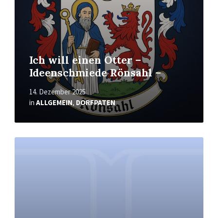
Ich will einen Otter –
Ideenschmiede Rönsahl –
14. Dezember 2025
in
ALLGEMEIN
,
DORFPATEN
Mehr
erfahren