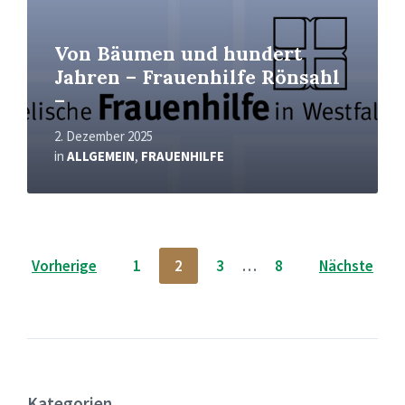
Von Bäumen und hundert
Jahren – Frauenhilfe Rönsahl
–
2. Dezember 2025
in
ALLGEMEIN
,
FRAUENHILFE
Seitennummerierung
Vorherige
1
2
3
…
8
Nächste
der
Beiträge
Kategorien