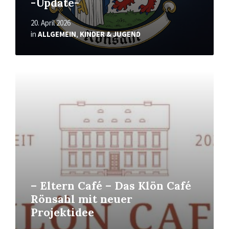
-Update-
20. April 2026
in
ALLGEMEIN
,
KINDER & JUGEND
Mehr
erfahren
– Eltern Café – Das Klön Café
Rönsahl mit neuer
Projektidee