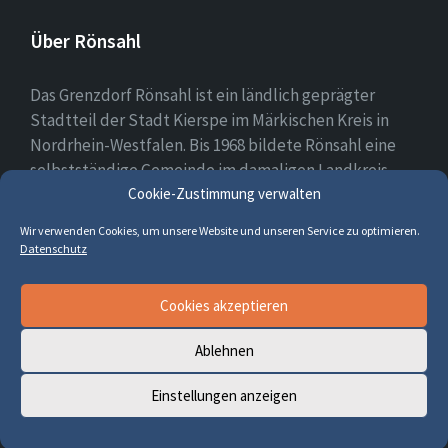
Über Rönsahl
Das Grenzdorf Rönsahl ist ein ländlich geprägter
Stadtteil der Stadt Kierspe im Märkischen Kreis in
Nordrhein-Westfalen. Bis 1968 bildete Rönsahl eine
selbstständige Gemeinde im damaligen Landkreis
Cookie-Zustimmung verwalten
Altena. Heute leben etwa 2.300 Menschen in und um
Rönsahl.
Wir verwenden Cookies, um unsere Website und unseren Service zu optimieren.
Datenschutz
E-
Facebook
Cookies akzeptieren
Mail
Ablehnen
© 2026 Rönsahl
Einstellungen anzeigen