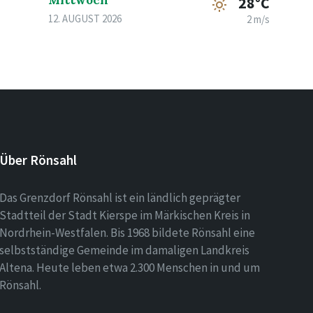
Mittwoch
28°C
12. AUGUST 2026
2 m/s
Über Rönsahl
Das Grenzdorf Rönsahl ist ein ländlich geprägter
Stadtteil der Stadt Kierspe im Märkischen Kreis in
Nordrhein-Westfalen. Bis 1968 bildete Rönsahl eine
selbstständige Gemeinde im damaligen Landkreis
Altena. Heute leben etwa 2.300 Menschen in und um
Rönsahl.